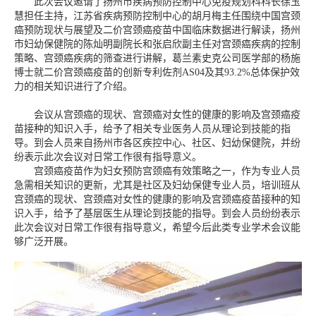
此次会议邀请了扬州市疾病预防控制中心免疫规划科科长徐玉
慧担任主持，江苏省疾病预防控制中心的胡月梅主任围绕中国宫颈
癌预防现状与展望及二价宫颈癌疫苗中国临床数据进行解读，扬州
市妇幼保健院的陈灿明副院长和张启欣副主任对宫颈癌疾病的控制
策略、宫颈癌疾病的筛查进行讲解，葛兰素史克公司医学部的杨施
博士就二价宫颈癌疫苗的创新专利佐剂AS04及其93.2%总体保护效
力的相关知识进行了介绍。
会议从宫颈癌的现状、宫颈癌对女性的健康的影响及宫颈癌疫
苗接种的知识入手，给予了相关专业医务人员从理论到技能的指
导。到会人员来自扬州市各区疾控中心、社区、妇幼保健院，并纷
纷表示此次会议对日常工作很有指导意义。
宫颈癌疫苗作为妇女预防宫颈癌有效策略之一，作为专业人员
急需相关知识的更新，尤其是社区及妇幼保健专业人员，培训班从
宫颈癌的现状、宫颈癌对女性的健康的影响及宫颈癌疫苗接种的知
识入手，给予了基层医生从理论到技能的指导。到会人员纷纷表示
此次会议对日常工作很有指导意义，希望今后此类专业学术会议能
够广泛开展。