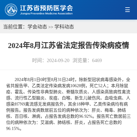
当前位置：
学会动态
学科动态
>>
2024年8月江苏省法定报告传染病疫情
时间：2024-09-20
浏览量：
6469
2024年8月1日0时至8月31日24时，除新型冠状病毒感染外，全
省共报告甲、乙类法定传染病发病10628例，死亡52人；本月除鼠
疫、霍乱、传染性非典型肺炎、脊髓灰质炎、人感染高致病性禽流
感、流行性乙型脑炎、炭疽、白喉、新生儿破伤风、血吸虫病、人
感染H7N9禽流感无发病报告外，其余18种甲、乙类传染病均有病
例报告。报告发病数居前五位的病种依次为：肝炎、梅毒、肺结
核、百日咳、淋病，占报告发病总数的96.92%。报告死亡数居前三
位的病种依次为：艾滋病、肺结核、肝炎，占报告死亡总数的
96.15%。