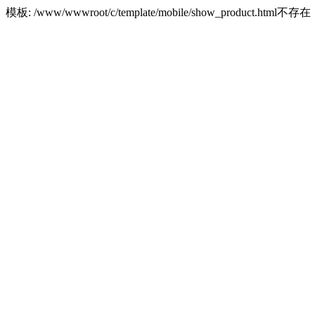
模板: /www/wwwroot/c/template/mobile/show_product.html不存在