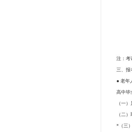
注：考
三、报
● 老
高中毕
（一）
（二）
*（三