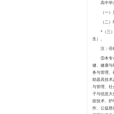
高中毕
（一）
（二）
*（三
生）。
注：④
⑤本专
健、健康与
务与管理、
助器具技术
与管理、社
子与信息大
疫技术、护
作、公益慈