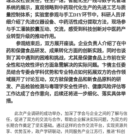
理念及社会责任；在生产馆，智能化生产线与数字化管理
系统的展示，直观领略到中药现代化生产的先进工艺与质
量控制体系；实验室参观与手工DIY环节中，科研人员详
细介绍了先进仪器设备、中药活性成分提取方法，现场参
与手工灌装胶囊互动、交流，感受到科技创新对中医药产
业转型升级的推动作用。‌
参观结束后，双方展开座谈。企业负责人介绍了在中
药和保健食品研发、成果转化方面的创新实践，同时也谈
到了其中遇到的困难和挑战，尤其是保健食品上市前在安
全性和功效性评价方面急需解决的实际问题。卞倩主任委
员结合专委会学科优势和专业特点如何拓展双方的合作领
域展开了讨论互动，双方就保健食品和新食品原料的研
发、产品检验检测与毒理学安全性评价、健康风险评估等
工作达成了合作意向，后续还将进一步细化、落实具体举
措。
此次产业调研的成功举办，加深了学会与企业之间的了解与信
任，促进了双方的交流与合作，帮助企业解决实际问题，为双方的
长期合作奠定了坚实基础。通过这样的合作交流平台，实现资源共
享、优势互补，政产学研联动，共同服务产业江苏行，推进“科创