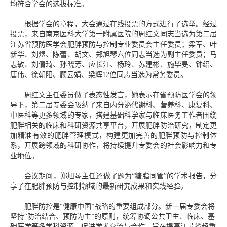
均符合学会的选拔标准。
根据学会的章程，大会通过在线投票的方式进行了选举。经过
投票，来自南京医科大学第一附属医院的周红文同志当选为第二届
江苏省预防医学会肥胖预防与控制专业委员会主任委员；梁军、叶
新华、刘煜、陈蕾、胡文、郑旭琴六位同志当选为副主任委员；马
志敏、刘倩琦、孙晓芳、应长江、杨玲、苏建彬、施毕旻、钟绍、
唐伟、徐朝阳、顾云娟、梁辉12位同志当选为常务委员。
周红文主任委员做了表态性发言，她表示在省预防医学会的领
导下，第二届专委会吸纳了来自内分泌代谢科、营养科、康复科、
中医科等更多领域的专家，搭建基础科学家与临床医务工作者围绕
肥胖相关的临床和科研资源共享平台，开展肥胖防治研究，制定更
加精准有效的肥胖管理模式，构建更加完善的肥胖预防与控制体
系，开展跨领域的科研协作，将持续提升专委会的社会影响力和专
业地位。
会议期间，郑旭琴主任还做了题为“糖脂同管”的学术报告，分
享了在肥胖预防与控制领域的最新研究成果和实践经验。
肥胖防控是“健康中国”战略的重要组成部分。新一届专委会将
坚持“防治结合、预防为主”的原则，统筹协调公共卫生、临床、基
础医学等多学科资源，促进学术交流与合作，旨在提高江苏省超重